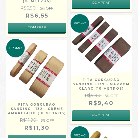
(10 METROS)
COMPRAR
R$6,90
5
% OFF
R$6,55
PROMO
COMPRAR
PROMO
FITA GORGURÃO
SANDING - 139 - MARROM
CLARO (10 METROS)
R$9,90
5
% OFF
R$9,40
FITA GORGURÃO
SANDING - 132 - CREME
AMARELADO (10 METROS)
COMPRAR
R$11,90
5
% OFF
R$11,30
PROMO