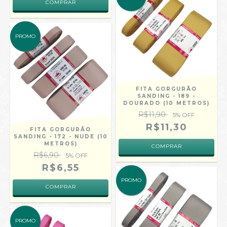
COMPRAR
PROMO
FITA GORGURÃO
SANDING - 189 -
DOURADO (10 METROS)
R$11,90
5
% OFF
R$11,30
FITA GORGURÃO
SANDING - 172 - NUDE (10
METROS)
COMPRAR
R$6,90
5
% OFF
R$6,55
PROMO
COMPRAR
PROMO