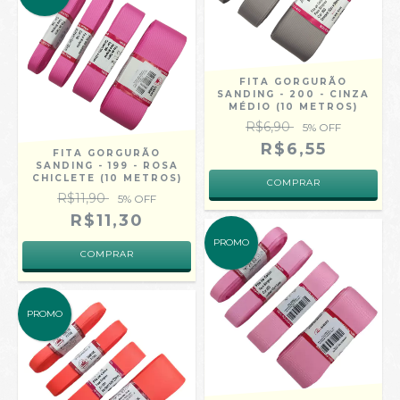
FITA GORGURÃO
SANDING - 200 - CINZA
MÉDIO (10 METROS)
R$6,90
5
% OFF
R$6,55
FITA GORGURÃO
SANDING - 199 - ROSA
CHICLETE (10 METROS)
COMPRAR
R$11,90
5
% OFF
R$11,30
PROMO
COMPRAR
PROMO