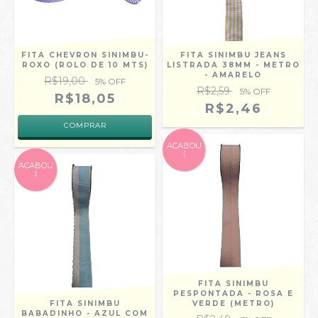
FITA CHEVRON SINIMBU-
FITA SINIMBU JEANS
ROXO (ROLO DE 10 MTS)
LISTRADA 38MM - METRO
- AMARELO
R$19,00
5
% OFF
R$2,59
5
% OFF
R$18,05
R$2,46
COMPRAR
ACABOU
:(
ACABOU
:(
FITA SINIMBU
PESPONTADA - ROSA E
FITA SINIMBU
VERDE (METRO)
BABADINHO - AZUL COM