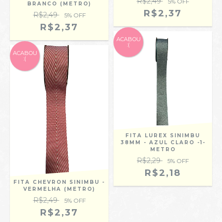
R$2,49
5
% OFF
BRANCO (METRO)
R$2,37
R$2,49
5
% OFF
R$2,37
ACABOU
:(
ACABOU
:(
FITA LUREX SINIMBU
38MM - AZUL CLARO -1-
METRO
R$2,29
5
% OFF
R$2,18
FITA CHEVRON SINIMBU -
VERMELHA (METRO)
R$2,49
5
% OFF
R$2,37