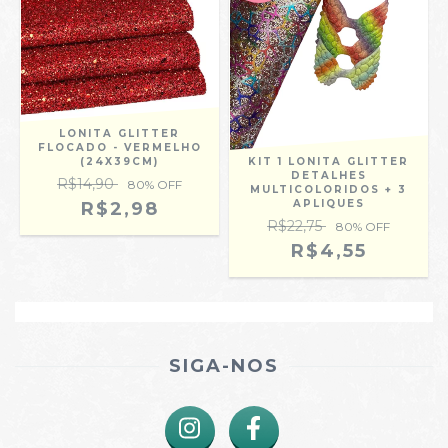
LONITA GLITTER
FLOCADO - VERMELHO
(24X39CM)
KIT 1 LONITA GLITTER
DETALHES
R$14,90
80
% OFF
MULTICOLORIDOS + 3
APLIQUES
R$2,98
R$22,75
80
% OFF
R$4,55
SIGA-NOS