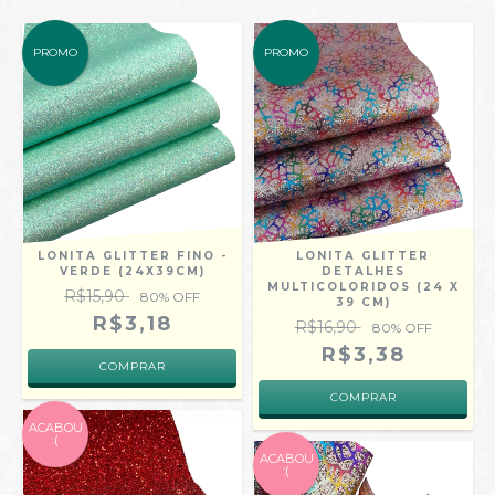
PROMO
PROMO
LONITA GLITTER FINO -
LONITA GLITTER
VERDE (24X39CM)
DETALHES
MULTICOLORIDOS (24 X
R$15,90
80
% OFF
39 CM)
R$3,18
R$16,90
80
% OFF
R$3,38
ACABOU
:(
ACABOU
:(