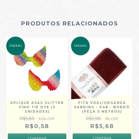
PRODUTOS RELACIONADOS
PROMO
PROMO
APLIQUE ASAS GLITTER
FITA VOAL/ORGANZA
FINO TIE DYE (3
SANDING - 048 - BORDÔ
UNIDADES)
(PEÇA 5 METROS)
R$5,85
R$5,98
90
% OFF
5
% OFF
R$0,58
R$5,68
COMPRAR