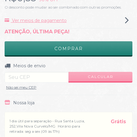
O desconto pode mudar ao ser combinado com outras promoções.
Ver meios de pagamento
ATENÇÃO, ÚLTIMA PEÇA!
ALTERAR CEP
Entregas para o CEP:
Meios de envio
CALCULAR
Não sei meu CEP
Nossa loja
1 dia útil para separação - Rua Santa Luzia,
Grátis
252,Vila Nova Curvelo/MG
Horário para
retirada: seg a sex (09 às 17h)