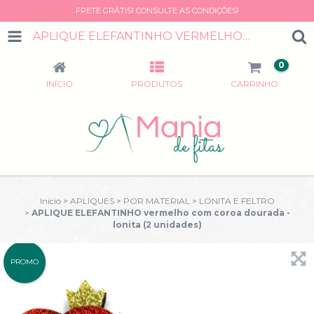
FRETE GRÁTIS! CONSULTE AS CONDIÇÕES!
APLIQUE ELEFANTINHO VERMELHO COM COROA DOURADA - LONITA (2 UNIDADES)
0
INÍCIO
PRODUTOS
CARRINHO
Início
>
APLIQUES
>
POR MATERIAL
>
LONITA E FELTRO
>
APLIQUE ELEFANTINHO vermelho com coroa dourada -
lonita (2 unidades)
PROMO