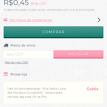
R$0,45
90
% OFF
O desconto pode mudar ao ser combinado com outras promoções.
Ver meios de pagamento
ALTERAR CEP
Entregas para o CEP:
Meios de envio
CALCULAR
Não sei meu CEP
Nossa loja
1 dia útil para separação - Rua Santa Luzia,
Grátis
252,Vila Nova Curvelo/MG
Horário para
retirada: seg a sex (09 às 17h)