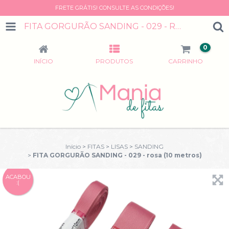
FRETE GRÁTIS! CONSULTE AS CONDIÇÕES!
FITA GORGURÃO SANDING - 029 - ROSA (10 METROS)
0
INÍCIO
PRODUTOS
CARRINHO
Início
>
FITAS
>
LISAS
>
SANDING
>
FITA GORGURÃO SANDING - 029 - rosa (10 metros)
ACABOU
:(