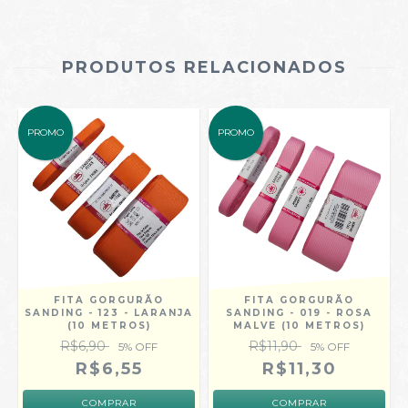
PRODUTOS RELACIONADOS
PROMO
PROMO
FITA GORGURÃO
FITA GORGURÃO
M
SANDING - 123 - LARANJA
SANDING - 019 - ROSA
(10 METROS)
MALVE (10 METROS)
R$6,90
R$11,90
5
% OFF
5
% OFF
R$6,55
R$11,30
COMPRAR
COMPRAR