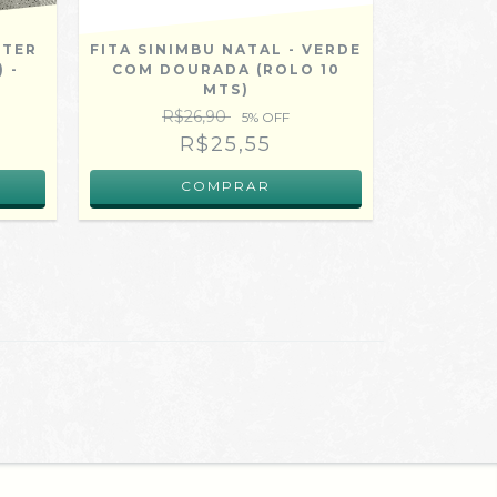
TTER
FITA SINIMBU NATAL - VERDE
SAC
 -
COM DOURADA (ROLO 10
DOURAD
MTS)
UNI
R$26,90
R
5
% OFF
R$25,55
COMPRAR