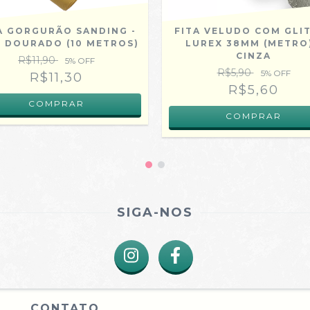
A GORGURÃO SANDING -
FITA VELUDO COM GLI
 - DOURADO (10 METROS)
LUREX 38MM (METRO)
CINZA
R$11,90
5
% OFF
R$5,90
5
% OFF
R$11,30
R$5,60
COMPRAR
SIGA-NOS
CONTATO