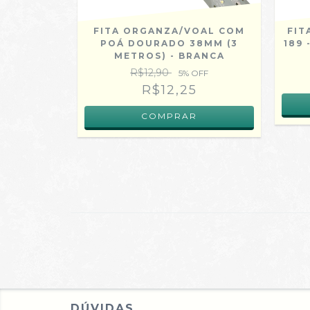
 GLITTER
FITA ORGANZA/VOAL COM
FIT
TRO) -
POÁ DOURADO 38MM (3
189
METROS) - BRANCA
R$12,90
FF
5
% OFF
R$12,25
DÚVIDAS