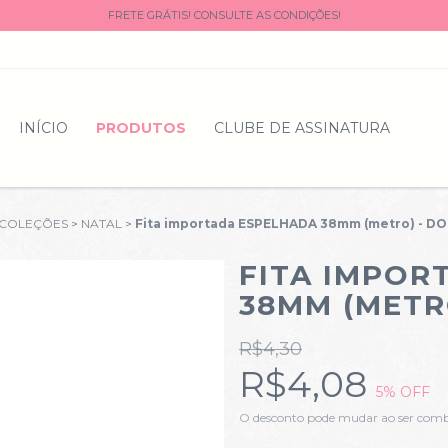
FRETE GRÁTIS! CONSULTE AS CONDIÇÕES!
INÍCIO
PRODUTOS
CLUBE DE ASSINATURA
COLEÇÕES
>
NATAL
>
Fita importada ESPELHADA 38mm (metro) - D
FITA IMPOR
38MM (METR
R$4,30
R$4,08
5
% OFF
O desconto pode mudar ao ser com