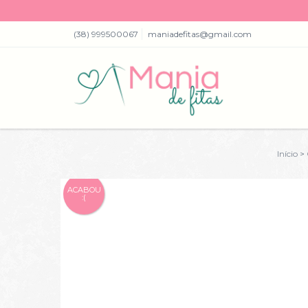
(38) 999500067
maniadefitas@gmail.com
Início
>
ACABOU
:(