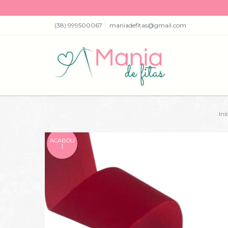
(38) 999500067
maniadefitas@gmail.com
Iní
ACABOU
:(