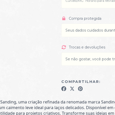
Curvelo/MG
Horário para retirada
Compra protegida
Seus dados cuidados duran
Trocas e devoluções
Se não gostar, você pode tr
COMPARTILHAR:
a Sanding, uma criação refinada da renomada marca Sanding
 um caimento leve ideal para laços delicados. Disponível 
ilidade para projetos criativos. Transforme suas ideias em