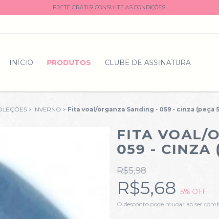
FRETE GRÁTIS! CONSULTE AS CONDIÇÕES!
INÍCIO
PRODUTOS
CLUBE DE ASSINATURA
OLEÇÕES
>
INVERNO
>
Fita voal/organza Sanding - 059 - cinza (peça 
FITA VOAL/
059 - CINZA
R$5,98
R$5,68
5
% OFF
O desconto pode mudar ao ser com