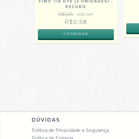
NZA (2
FINO TIE DYE (3 UNIDADES) -
A CLARO
ESCURO
R$5,85
OFF
90
% OFF
R$0,58
DÚVIDAS
Política de Privacidade e Segurança
Política de Entrega