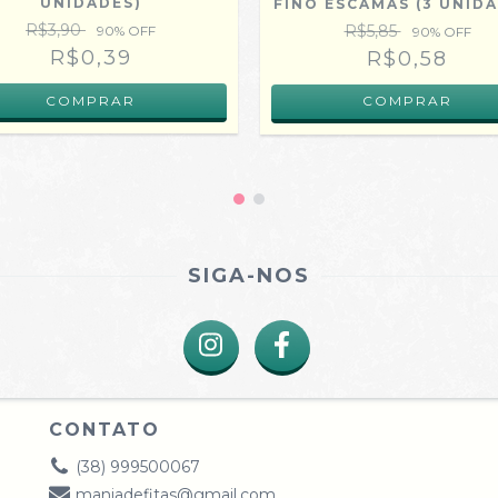
UNIDADES)
FINO ESCAMAS (3 UNID
R$3,90
R$5,85
90
% OFF
90
% OFF
R$0,39
R$0,58
SIGA-NOS
CONTATO
(38) 999500067
maniadefitas@gmail.com