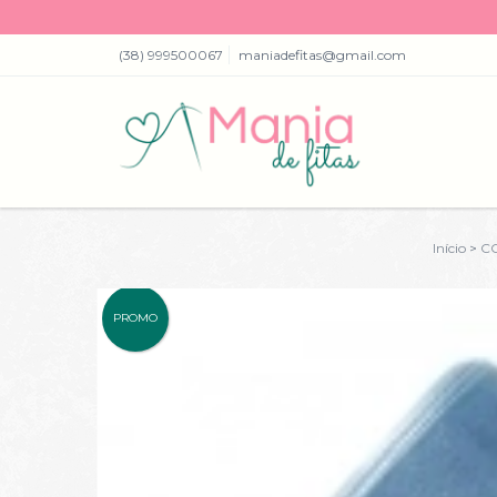
(38) 999500067
maniadefitas@gmail.com
Início
>
C
PROMO