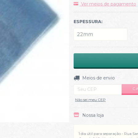
Ver meios de pagamento
ESPESSURA:
Entregas para o CEP:
Meios de envio
C
Não sei meu CEP
Nossa loja
1 dia útil para separação - Rua Sa