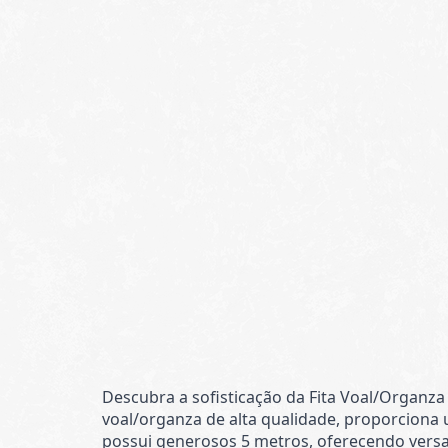
Descubra a sofisticação da Fita Voal/Organz
voal/organza de alta qualidade, proporciona
possui generosos 5 metros, oferecendo versat