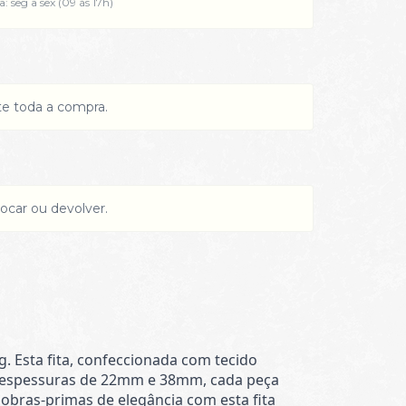
: seg a sex (09 às 17h)
te toda a compra.
ocar ou devolver.
. Esta fita, confeccionada com tecido
em espessuras de 22mm e 38mm, cada peça
 obras-primas de elegância com esta fita