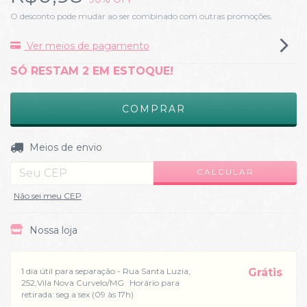
O desconto pode mudar ao ser combinado com outras promoções.
Ver meios de pagamento
SÓ RESTAM
2
EM ESTOQUE!
ALTERAR CEP
Entregas para o CEP:
Meios de envio
CALCULAR
Não sei meu CEP
Nossa loja
1 dia útil para separação - Rua Santa Luzia,
Grátis
252,Vila Nova Curvelo/MG
Horário para
retirada: seg a sex (09 às 17h)