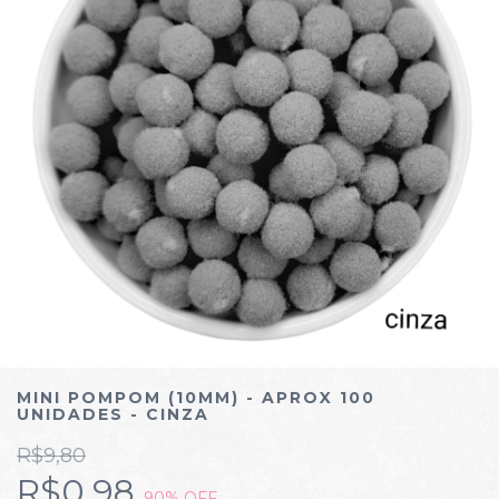
MINI POMPOM (10MM) - APROX 100
UNIDADES - CINZA
R$9,80
R$0,98
90
% OFF