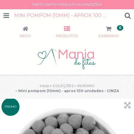
FRETE GRÁTIS! CONSULTE AS CONDIÇÕES!
MINI POMPOM (10MM) - APROX 100 UNIDADES - CINZA
0
INÍCIO
PRODUTOS
CARRINHO
Início
>
COLEÇÕES
>
INVERNO
>
Mini pompom (10mm) - aprox 100 unidades - CINZA
PROMO