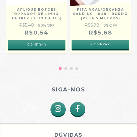
APLIQUE BOTÕES
FITA VOAL/ORGANZA
FORRADOS DE LINHO -
SANDING - 048 - BORDÔ
XADREZ (3 UNIDADES)
(PEÇA 5 METROS)
R$5,40
R$5,98
90
% OFF
5
% OFF
R$0,54
R$5,68
COMPRAR
SIGA-NOS
DÚVIDAS