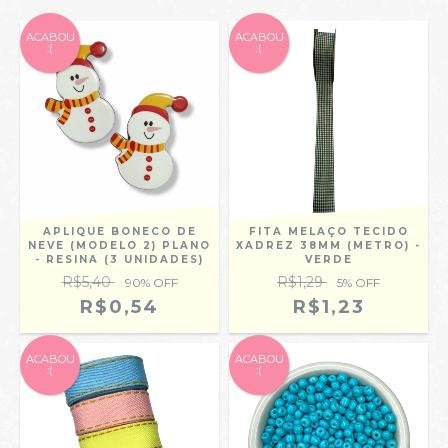
ACABOU
ACABOU
:(
:(
APLIQUE BONECO DE
FITA MELAÇO TECIDO
NEVE (MODELO 2) PLANO
XADREZ 38MM (METRO) -
- RESINA (3 UNIDADES)
VERDE
R$5,40
R$1,29
90
% OFF
5
% OFF
R$0,54
R$1,23
ACABOU
ACABOU
:(
:(