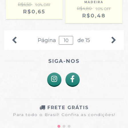
MADEIRA
R$6,50
90
% OFF
R$4,80
90
% OFF
R$0,65
R$0,48
Página
de 15
SIGA-NOS
FRETE GRÁTIS
Para todo o Brasil! Confira as condições!