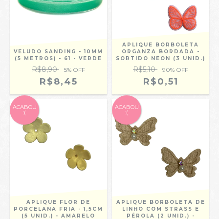
APLIQUE BORBOLETA
VELUDO SANDING - 10MM
ORGANZA BORDADA -
(5 METROS) - 61 - VERDE
SORTIDO NEON (3 UNID.)
R$8,90
R$5,10
5
% OFF
90
% OFF
R$8,45
R$0,51
ACABOU
ACABOU
:(
:(
APLIQUE FLOR DE
APLIQUE BORBOLETA DE
PORCELANA FRIA - 1,5CM
LINHO COM STRASS E
(5 UNID.) - AMARELO
PÉROLA (2 UNID.) -