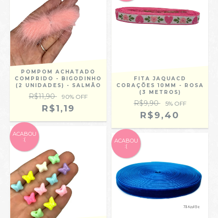
POMPOM ACHATADO
COMPRIDO - BIGODINHO
FITA JAQUACD
(2 UNIDADES) - SALMÃO
CORAÇÕES 10MM - ROSA
(3 METROS)
R$11,90
90
% OFF
R$9,90
5
% OFF
R$1,19
R$9,40
ACABOU
:(
ACABOU
:(