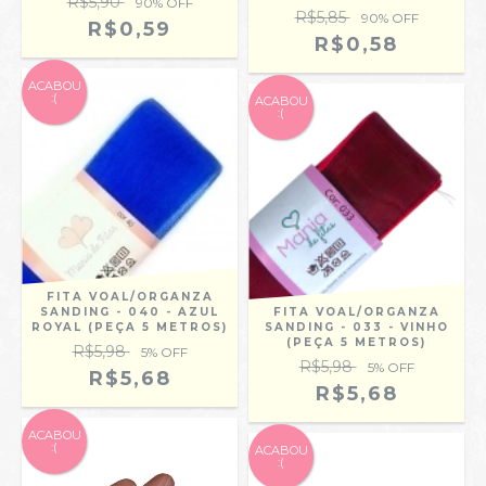
R$5,90
90
% OFF
R$5,85
90
% OFF
R$0,59
R$0,58
ACABOU
:(
ACABOU
:(
FITA VOAL/ORGANZA
SANDING - 040 - AZUL
FITA VOAL/ORGANZA
ROYAL (PEÇA 5 METROS)
SANDING - 033 - VINHO
(PEÇA 5 METROS)
R$5,98
5
% OFF
R$5,98
5
% OFF
R$5,68
R$5,68
ACABOU
:(
ACABOU
:(