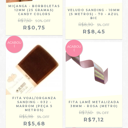
MIÇANGA - BORBOLETAS
12MM (25 GRAMAS)
VELUDO SANDING - 10MM
CANDY COLORS
(5 METROS) - 70 - AZUL
BIC
R$7,50
90
% OFF
R$8,90
5
% OFF
R$0,75
R$8,45
ACABOU
:(
ACABOU
:(
FITA VOAL/ORGANZA
SANDING - 032 -
FITA LAMÊ METALIZADA
MARROM (PEÇA 5
38MM - ROSA (METRO)
METROS)
R$7,50
5
% OFF
R$5,98
5
% OFF
R$7,12
R$5,68