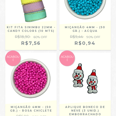
KIT FITA SINIMBU 22MM -
MIÇANGÃO 4MM - (50
CANDY COLORS (10 MTS)
GR.) - ACQUA
R$18,90
R$9,44
60
% OFF
90
% OFF
R$7,56
R$0,94
ACABOU
ACABOU
:(
:(
MIÇANGÃO 4MM - (50
APLIQUE BONECO DE
GR.) - ROSA CHICLETE
NEVE (3 UNID.)
EMBORRACHADO