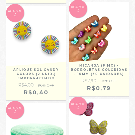
ACABOU
:(
ACABOU
:(
MIÇANGA (FIMO) -
APLIQUE SOL CANDY
BORBOLETAS COLORIDAS
COLORS (2 UNID.)
- 10MM (30 UNIDADES)
EMBORRACHADO
R$7,90
90
% OFF
R$4,00
90
% OFF
R$0,79
R$0,40
ACABOU
:(
ACABOU
:(