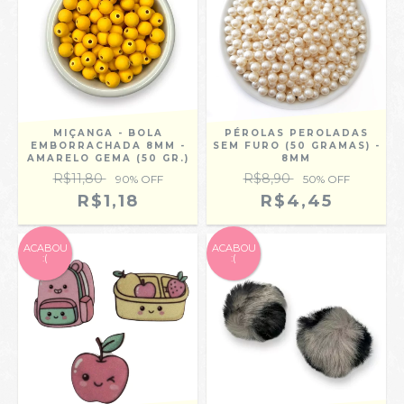
MIÇANGA - BOLA
PÉROLAS PEROLADAS
EMBORRACHADA 8MM -
SEM FURO (50 GRAMAS) -
AMARELO GEMA (50 GR.)
8MM
R$11,80
R$8,90
90
% OFF
50
% OFF
R$1,18
R$4,45
ACABOU
ACABOU
:(
:(