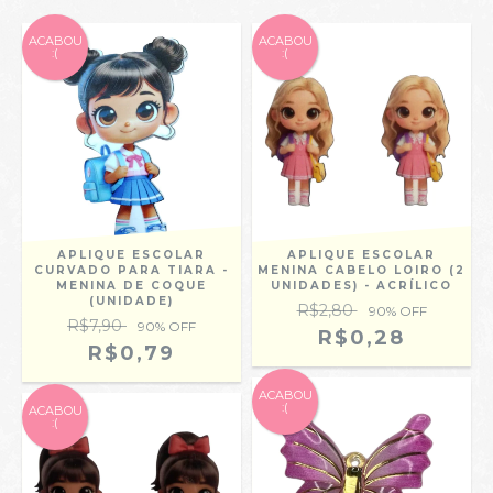
ACABOU
ACABOU
:(
:(
APLIQUE ESCOLAR
APLIQUE ESCOLAR
CURVADO PARA TIARA -
MENINA CABELO LOIRO (2
MENINA DE COQUE
UNIDADES) - ACRÍLICO
(UNIDADE)
R$2,80
90
% OFF
R$7,90
90
% OFF
R$0,28
R$0,79
ACABOU
:(
ACABOU
:(