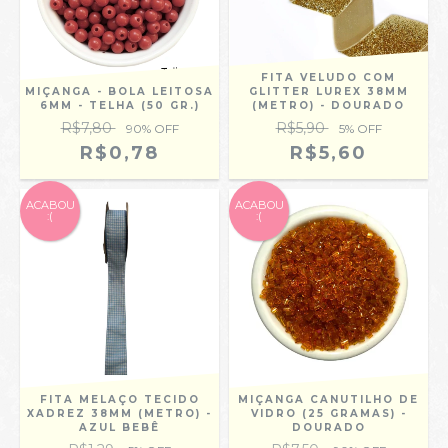
FITA VELUDO COM
MIÇANGA - BOLA LEITOSA
GLITTER LUREX 38MM
6MM - TELHA (50 GR.)
(METRO) - DOURADO
R$7,80
R$5,90
90
% OFF
5
% OFF
R$0,78
R$5,60
ACABOU
ACABOU
:(
:(
FITA MELAÇO TECIDO
MIÇANGA CANUTILHO DE
XADREZ 38MM (METRO) -
VIDRO (25 GRAMAS) -
AZUL BEBÊ
DOURADO