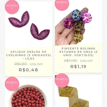
ACABOU
:(
ACABOU
:(
PINGENTE BOLINHA
APLIQUE ORELHA DE
ESTAMPA DE ONÇA (5
COELHINHO (3 UNIDADES)
UNID. SORTIDOS)
- LILÁS
R$11,90
90
% OFF
R$4,80
90
% OFF
R$1,19
R$0,48
ACABOU
:(
ACABOU
:(