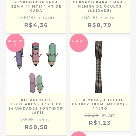
PESPONTADA YAMA
CURVADO PARA TIARA -
22MM (4 MTS) 1 MT DE
MENINA DE ÓCULOS
CADA
(UNIDADE)
R$10,90
R$7,90
60
% OFF
90
% OFF
R$4,36
R$0,79
ACABOU
ACABOU
:(
:(
KIT APLIQUES
FITA MELAÇO TECIDO
ESCOLARES - ACRÍLICO
XADREZ 38MM (METRO) -
(4 UNIDADES SORTIDOS)
PRETO
- LÁPIS
R$1,29
5
% OFF
R$5,85
90
% OFF
R$1,23
R$0,58