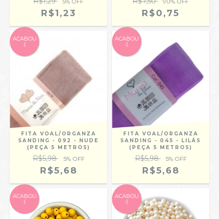
R$1,29
R$7,50
5
% OFF
90
% OFF
R$1,23
R$0,75
ACABOU
ACABOU
:(
:(
FITA VOAL/ORGANZA
FITA VOAL/ORGANZA
SANDING - 092 - NUDE
SANDING - 045 - LILÁS
(PEÇA 5 METROS)
(PEÇA 5 METROS)
R$5,98
R$5,98
5
% OFF
5
% OFF
R$5,68
R$5,68
ACABOU
ACABOU
:(
:(