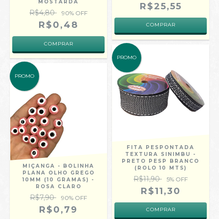
MOSTARDA
R$25,55
R$4,80
90
% OFF
R$0,48
COMPRAR
PROMO
PROMO
FITA PESPONTADA
TEXTURA SINIMBU -
PRETO PESP BRANCO
MIÇANGA - BOLINHA
(ROLO 10 MTS)
PLANA OLHO GREGO
R$11,90
5
% OFF
10MM (10 GRAMAS) -
ROSA CLARO
R$11,30
R$7,90
90
% OFF
R$0,79
COMPRAR