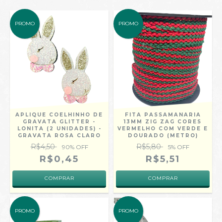
PROMO
PROMO
APLIQUE COELHINHO DE
FITA PASSAMANARIA
GRAVATA GLITTER -
13MM ZIG ZAG CORES
LONITA (2 UNIDADES) -
VERMELHO COM VERDE E
GRAVATA ROSA CLARO
DOURADO (METRO)
R$4,50
R$5,80
90
% OFF
5
% OFF
R$0,45
R$5,51
PROMO
PROMO