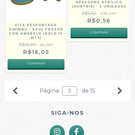
HEXAGONO ACRÍLICO
(HUNTRIX) - 2 UNIDADES
R$5,60
90
% OFF
R$0,56
FITA PESPONTADA
SINIMBU - AZUL FROZEN
COM AMARELO (ROLO 10
MTS)
R$16,90
5
% OFF
R$16,05
COMPRAR
Página
de 15
SIGA-NOS