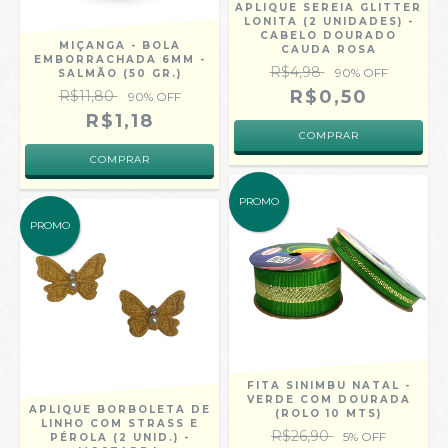
APLIQUE SEREIA GLITTER
LONITA (2 UNIDADES) -
CABELO DOURADO
MIÇANGA - BOLA
CAUDA ROSA
EMBORRACHADA 6MM -
R$4,98
90
% OFF
SALMÃO (50 GR.)
R$0,50
R$11,80
90
% OFF
R$1,18
PROMO
PROMO
FITA SINIMBU NATAL -
VERDE COM DOURADA
APLIQUE BORBOLETA DE
(ROLO 10 MTS)
LINHO COM STRASS E
R$26,90
5
% OFF
PÉROLA (2 UNID.) -