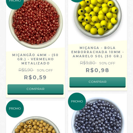
PROMO
MIÇANGA - BOLA
EMBORRACHADA 10MM -
MIÇANGÃO 4MM - (50
AMARELO SOL (50 GR.)
GR.) - VERMELHO
R$9,80
90
% OFF
METALIZADO
R$0,98
R$5,90
90
% OFF
R$0,59
PROMO
PROMO