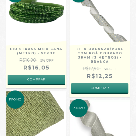
FIO STRASS MEIA CANA
FITA ORGANZA/VOAL
(METRO) - VERDE
COM POÁ DOURADO
38MM (3 METROS) -
R$16,90
5
% OFF
BRANCA
R$16,05
R$12,90
5
% OFF
R$12,25
PROMO
PROMO