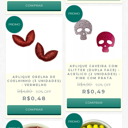
PROMO
PROMO
APLIQUE CAVEIRA COM
GLITTER (DUPLA FACE) -
ACRÍLICO (2 UNIDADES) -
APLIQUE ORELHA DE
PINK COM PRATA
COELHINHO (3 UNIDADES)
R$4,90
90
% OFF
- VERMELHO
R$0,49
R$4,80
90
% OFF
R$0,48
PROMO