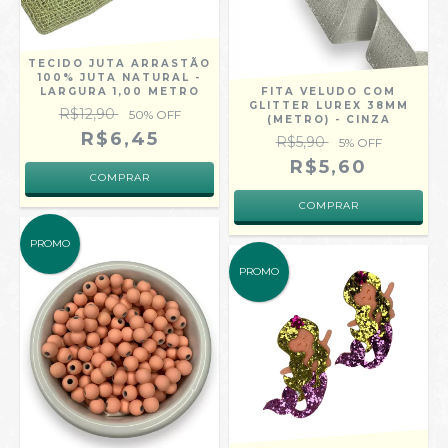
TECIDO JUTA ARRASTÃO
100% JUTA NATURAL -
LARGURA 1,00 METRO
FITA VELUDO COM
GLITTER LUREX 38MM
R$12,90
50
% OFF
(METRO) - CINZA
R$6,45
R$5,90
5
% OFF
R$5,60
PROMO
PROMO