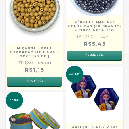
PÉROLAS 4MM ABS
COLORIDAS (50 GRAMAS)
- CINZA METÁLICO
R$10,90
50
% OFF
R$5,45
MIÇANGA - BOLA
EMBORRACHADA 6MM -
OCRE (50 GR.)
R$11,80
90
% OFF
R$1,18
PROMO
PROMO
APLIQUE K-POP RUMI