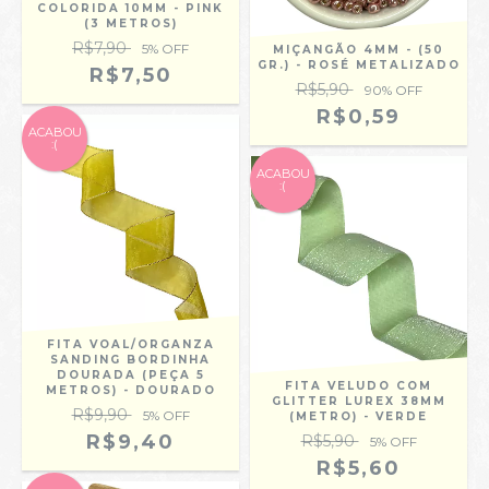
COLORIDA 10MM - PINK
(3 METROS)
R$7,90
5
% OFF
MIÇANGÃO 4MM - (50
GR.) - ROSÉ METALIZADO
R$7,50
R$5,90
90
% OFF
R$0,59
ACABOU
:(
ACABOU
:(
FITA VOAL/ORGANZA
SANDING BORDINHA
DOURADA (PEÇA 5
FITA VELUDO COM
METROS) - DOURADO
GLITTER LUREX 38MM
R$9,90
5
% OFF
(METRO) - VERDE
R$9,40
R$5,90
5
% OFF
R$5,60