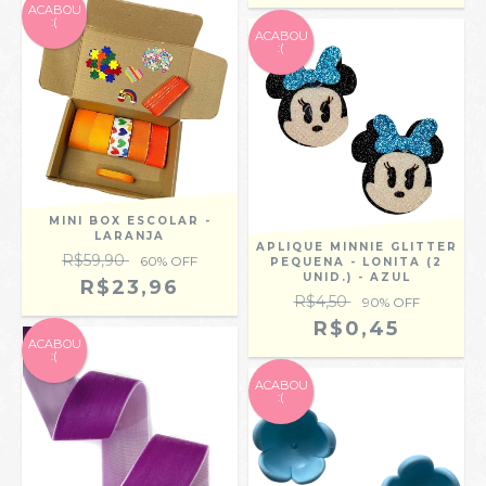
ACABOU
:(
ACABOU
:(
MINI BOX ESCOLAR -
LARANJA
APLIQUE MINNIE GLITTER
R$59,90
60
% OFF
PEQUENA - LONITA (2
UNID.) - AZUL
R$23,96
R$4,50
90
% OFF
R$0,45
ACABOU
:(
ACABOU
:(