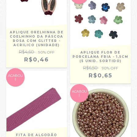
APLIQUE ORELHINHA DE
COELHINHO DA PÁSCOA
ROSA COM GLITTER -
ACRILICO (UNIDADE)
R$4,60
90
% OFF
APLIQUE FLOR DE
PORCELANA FRIA - 1,5CM
R$0,46
(5 UNID. SORTIDO)
R$6,50
90
% OFF
R$0,65
ACABOU
:(
ACABOU
:(
FITA DE ALGODÃO