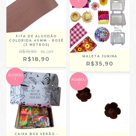
:(
FITA DE ALGODÃO
COLORIDA 40MM - ROSÊ
(3 METROS)
R$19,90
5
% OFF
MALETA JUNINA
R$18,90
R$35,90
ACABOU
:(
ACABOU
:(
CAIXA BOX VERÃO -