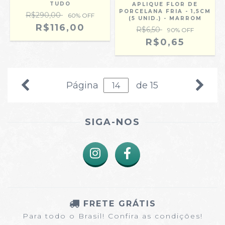
TUDO
APLIQUE FLOR DE
PORCELANA FRIA - 1,5CM
R$290,00
60
% OFF
(5 UNID.) - MARROM
R$116,00
R$6,50
90
% OFF
R$0,65
Página
de 15
SIGA-NOS
FRETE GRÁTIS
Para todo o Brasil! Confira as condições!