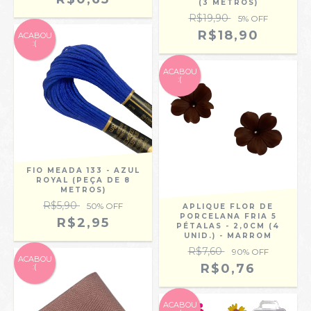
(3 METROS)
R$19,90
5
% OFF
R$18,90
ACABOU
:(
ACABOU
:(
FIO MEADA 133 - AZUL
ROYAL (PEÇA DE 8
METROS)
R$5,90
50
% OFF
APLIQUE FLOR DE
PORCELANA FRIA 5
R$2,95
PÉTALAS - 2,0CM (4
UNID.) - MARROM
R$7,60
90
% OFF
ACABOU
R$0,76
:(
ACABOU