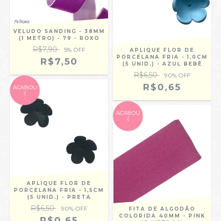
VELUDO SANDING - 38MM
(1 METRO) - 79 - ROXO
R$7,90
5
% OFF
APLIQUE FLOR DE
PORCELANA FRIA - 1,0CM
R$7,50
(5 UNID.) - AZUL BEBÊ
R$6,50
90
% OFF
R$0,65
ACABOU
:(
ACABOU
:(
APLIQUE FLOR DE
PORCELANA FRIA - 1,5CM
(5 UNID.) - PRETA
R$6,50
90
% OFF
FITA DE ALGODÃO
COLORIDA 40MM - PINK
R$0,65