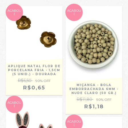
ACABOU
ACABOU
:(
:(
APLIQUE NATAL FLOR DE
PORCELANA FRIA - 1,5CM
(5 UNID.) - DOURADA
R$6,50
90
% OFF
MIÇANGA - BOLA
R$0,65
EMBORRACHADA 6MM -
NUDE CLARO (50 GR.)
R$11,80
90
% OFF
ACABOU
R$1,18
:(
ACABOU
:(